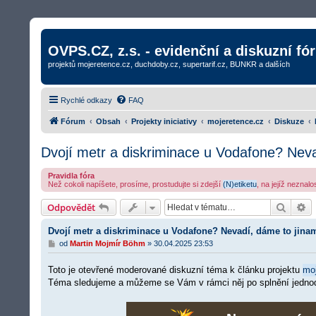
OVPS.CZ, z.s. - evidenční a diskuzní fó
projektů mojeretence.cz, duchdoby.cz, supertarif.cz, BUNKR a dalších
Rychlé odkazy
FAQ
Fórum
Obsah
Projekty iniciativy
mojeretence.cz
Diskuze
Dvojí metr a diskriminace u Vodafone? Nev
Pravidla fóra
Než cokoli napíšete, prosíme, prostudujte si zdejší
(N)etiketu
, na jejíž neznal
Hledat
R
Odpovědět
Dvojí metr a diskriminace u Vodafone? Nevadí, dáme to jina
P
od
Martin Mojmír Böhm
»
30.04.2025 23:53
ř
í
Toto je otevřené moderované diskuzní téma k článku projektu
mo
s
p
Téma sledujeme a můžeme se Vám v rámci něj po splnění jedn
ě
v
e