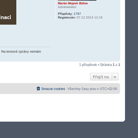
Martin Mojmír Böhm
Administrátor
Příspěvky:
1797
Registrován:
07.12.2014 12:19
O2). Na textové zprávy nemám
1 příspěvek • Stránka
1
z
1
Přejít na
Smazat cookies
Všechny časy jsou v
UTC+02:00