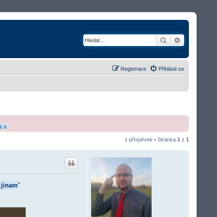
Hledat
Rozšířené v
Registrace
Přihlásit se
z.s.
1 příspěvek • Stránka
1
z
1
 jinam
”