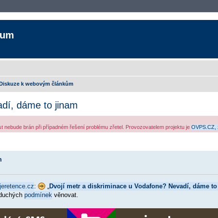
rum
Diskuze k webovým článkům
adí, dáme to jinam
ost nebude brán při případném řešení problému zřetel. Provozovatelem projektu je
OVPS.CZ, 
ozšířené vyhledávání
m
jeretence.cz
:
„
Dvojí metr a diskriminace u Vodafone? Nevadí, dáme to
oduchých
podmínek
věnovat.