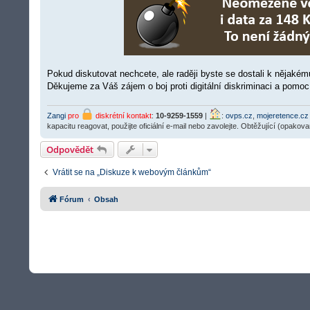
k
Pokud diskutovat nechcete, ale raději byste se dostali k nějakém
Děkujeme za Váš zájem o boj proti digitální diskriminaci a pomo
Zangi
pro
diskrétní kontakt
:
10-9259-1559
|
:
ovps.cz
,
mojeretence.cz
kapacitu reagovat, použijte oficiální e-mail nebo zavolejte. Obtěžující (opakov
Odpovědět
Vrátit se na „Diskuze k webovým článkům“
Fórum
Obsah