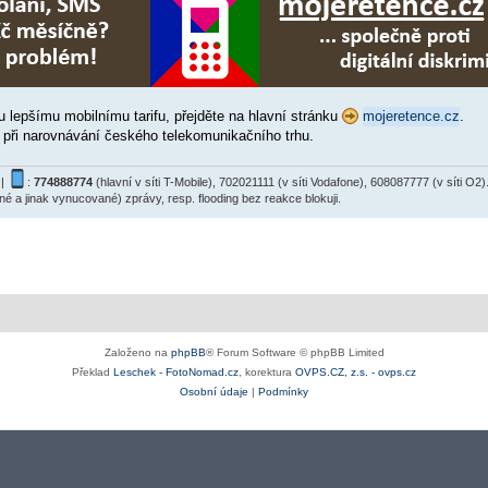
u lepšímu mobilnímu tarifu, přejděte na hlavní stránku
mojeretence.cz
.
c při narovnávání českého telekomunikačního trhu.
|
:
774888774
(hlavní v síti T-Mobile), 702021111 (v síti Vodafone), 608087777 (v síti 
ané a jinak vynucované) zprávy, resp. flooding bez reakce blokuji.
Založeno na
phpBB
® Forum Software © phpBB Limited
Překlad
Leschek - FotoNomad.cz
, korektura
OVPS.CZ, z.s. - ovps.cz
Osobní údaje
|
Podmínky