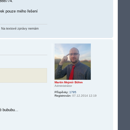
4888774.
orek pouze mého řešení
O2). Na textové zprávy nemám
Martin Mojmír Böhm
Administrátor
Příspěvky:
1795
Registrován:
07.12.2014 12:19
é bububu...