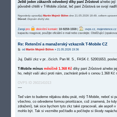
k
Ještě jeden zákazník odvedený díky paní Zrůstové
a/nebo její
původně chtěli v T-Mobile zůstat, leč paní Zrůstová se svojí nadří
Naposledy upravil(a)
Martin Mojmír Böhm
dne 21.05.2026 18:49, celkem upraven
Důvod:
Dopsán druhý zkz.
Zangi
pro
diskrétní kontakt
:
10-9259-1559
|
:
ovps.cz
,
mojeretence.cz
kapacitu reagovat, použijte oficiální e-mail nebo zavolejte. Obtěžující (opakov
Re: Retenční a manažerský vzkazník T-Mobile CZ
P
od
Martin Mojmír Böhm
»
21.05.2026 19:36
ř
í
Juj. Další zkz v pr...čicích. Pan M. S., FASK č. 52001653, posle
s
p
ě
T-Mobile mínus
měsíčně 1.368 Kč
díky paní Zrůstové a/nebo je
v
ho, nebýt vaší akci proti nám, zachránit právě s cenou 1.368 K
e
k
OVPS ID 2602141013
----
Teď vám to budeme nějakou dobu psát, milý T-Mobile, neboť si 
všechno, co odvedeme formou prioritizace, což znamená, že kdyb
zdražení), tak sice bychom tyto zkz také zpracovali, ale aspoň 
mohlo být. Tak si vezměte počítadlo a počítejte si škody napácha