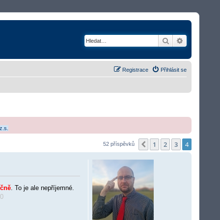
Hledat
Rozšířené v
Registrace
Přihlásit se
z.s.
1
2
3
4
Předchozí
52 příspěvků
íčně
. To je ale nepříjemné.
0