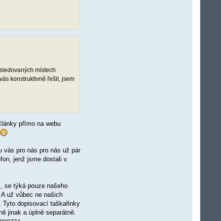
 sledovaných místech
ás konstruktivně řešit, jsem
 články přímo na webu
 vás pro nás pro nás už pár
fon, jenž jsme dostali v
ím, se týká pouze našeho
. A už vůbec ne našich
í. Tyto dopisovací taškařinky
ně jinak a úplně separátně.