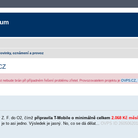
rum
ovinky, oznámení a provoz
CZ
ost nebude brán při případném řešení problému zřetel. Provozovatelem projektu je
OVPS.CZ, 
šířené vyhledávání
y Z. F. do O2, čímž
připravila T-Mobile o minimálně celkem
2.068 Kč měs
 je to asi jedno. Výsledek je jasný. No, co se dá dělat...
OVPS ID 260506201