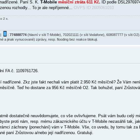
 nadřízené. Paní S. K.
T-Mobile
měsíční ztráta 611 Kč
.
ID podle DSL2976974.
zenou rozhodly... To je ale nepříjemné...
OVPS ID 2605061010
o 2 x.
|
:
774888774
(hlavní v síti T-Mobile), 702021111 (v síti Vodafone), 608087777 (v síti 
ané a jinak vynucované) zprávy, resp. flooding bez reakce blokuji.
dní FA č. 1109761726.
jí nadřízené. Zkz jste fakt nechali vám platit 2.950 Kč měsíčně? Že Vám není
č měsíčně. Teď ho dostane za 956 Kč měsíčně O2. Tak bohužel, paní Zrůstová.
patrně dostatečně neuvědomujete, co vše ovlivňujeme. Psát vám budu celý 
yste proti nám, resp. mému zákaznického účtu v T-Mobile nezasáhli tak, jak 
v rámci záchrany (ponechání) vám v T-Mobile. Vše, co uvedu, by tomu tak za 
né paní Zrůstovou a/nebo její nadřízenou. Gratuluji.