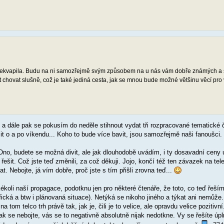
nepřekvapila. Budu na ni samozřejmě svým způsobem na u nás vám dobře známých a
hovat slušně, což je také jediná cesta, jak se mnou bude možné většinu věcí pro v
a dále pak se pokusím do neděle stihnout vydat tři rozpracované tematické
řešit o a po víkendu... Koho to bude více bavit, jsou samozřejmě naši fanoušci.
o, budete se možná divit, ale jak dlouhodobě uvádím, i ty dosavadní ceny u
ešit. Což jste teď změnili, za což děkuji. Jojo, končí též ten závazek na tele
. Nebojte, já vím dobře, proč jste s tím přišli zrovna teď...
akékoli naší propagace, podotknu jen pro některé čtenáře, že toto, co teď řeš
ická a btw i plánovaná situace). Netýká se nikoho jiného a týkat ani nemůže
tom telco trh právě tak, jak je, čili je to velice, ale opravdu velice pozitivn
Tak se nebojte, vás se to negativně absolutně nijak nedotkne. Vy se řešíte úpl