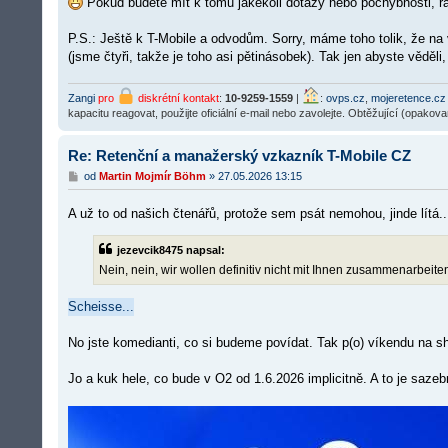
Pokud budete mít k tomu jakékoli dotazy nebo pochybnosti, 
P.S.: Ještě k T-Mobile a odvodům. Sorry, máme toho tolik, že n
(jsme čtyři, takže je toho asi pětinásobek). Tak jen abyste věděli,
Zangi
pro
diskrétní kontakt
:
10-9259-1559
|
:
ovps.cz
,
mojeretence.cz
kapacitu reagovat, použijte oficiální e-mail nebo zavolejte. Obtěžující (opakov
Re: Retenční a manažerský vzkazník T-Mobile CZ
P
od
Martin Mojmír Böhm
»
27.05.2026 13:15
ř
í
A už to od našich čtenářů, protože sem psát nemohou, jinde lítá..
s
p
ě
jezevcik8475 napsal:
v
e
Nein, nein, wir wollen definitiv nicht mit Ihnen zusammenarbeite
k
Scheisse...
No jste komedianti, co si budeme povídat. Tak p(o) víkendu na sh
Jo a kuk hele, co bude v O2 od 1.6.2026 implicitně. A to je saz