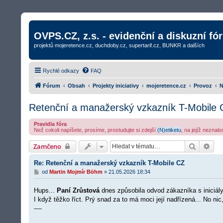
OVPS.CZ, z.s. - evidenční a diskuzní fó
projektů mojeretence.cz, duchdoby.cz, supertarif.cz, BUNKR a dalších
Rychlé odkazy
FAQ
Fórum
Obsah
Projekty iniciativy
mojeretence.cz
Provoz
N
Retenční a manažerský vzkazník T-Mobile 
Pravidla fóra
Než cokoli napíšete, prosíme, prostudujte si zdejší
(N)etiketu
, na jejíž neznal
Hledat
Roz
Zamčeno
Re: Retenční a manažerský vzkazník T-Mobile CZ
P
od
Martin Mojmír Böhm
»
21.05.2026 18:34
ř
í
Hups...
Paní Zrůstová
dnes způsobila odvod zákazníka s iniciál
s
p
I
když těžko říct. Prý snad za to má moci její nadřízená... No nic,
ě
----
v
e