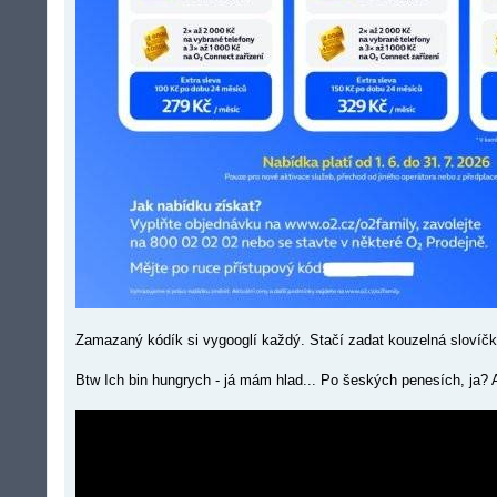
Zamazaný kódík si vygooglí každý. Stačí zadat kouzelná slovíč
Btw Ich bin hungrych - já mám hlad... Po šeských penesích, ja?