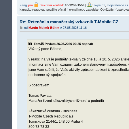
Zangi
pro
diskrétní kontakt
:
10-9259-1559
|
:
ovps.cz
,
mojeretence.cz
kapacitu reagovat, použijte oficiální e-mail nebo zavolejte. Obtěžující (opakov
Re: Retenční a manažerský vzkazník T-Mobile CZ
P
od
Martin Mojmír Böhm
»
27.05.2026 11:16
ř
í
s
p
Tomáš Pavlata 26.05.2026 09:25 napsal:
ě
Vážený pane Böhme,
v
e
k
v reakci na Vaše podněty (e-maily ze dne 18. a 20. 5. 2026 a tel
Informaci jsme Vám oznámili zákonem stanoveným způsobem. Po
jsme Vám sdělili, že Vaše aktivity, způsob nabízení či zprostř
nechceme být spojováni.
S pozdravem
Tomáš Pavlata
Manažer řízení zákaznických stížností a podnětů
________________________________
Zákaznické centrum - Business
T-Mobile Czech Republic a.s.
Tomíčkova 2144/1, 148 00 Praha 4
800 73 73 33