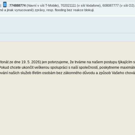
|
:
774888774
(hlavní v síti T-Mobile), 702021111 (v síti Vodafone), 608087777 (v síti 
ané a jinak vynucované) zprávy, resp. flooding bez reakce blokuji.
efonát ze dne 19. 5. 2026) jen potvrzujeme, že trváme na našem postupu týkajícím s
kud chcete ukončit veškerou spolupráci s naší společností, poskytneme maximál
edkování našich služeb třetím osobám bez zákonného důvodu a způsob Vašeho chování