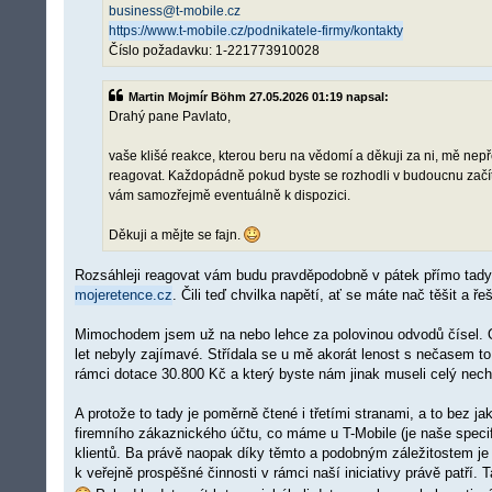
business@t-mobile.cz
https://www.t-mobile.cz/podnikatele-firmy/kontakty
Číslo požadavku: 1-221773910028
Martin Mojmír Böhm 27.05.2026 01:19 napsal:
Drahý pane Pavlato,
vaše klišé reakce, kterou beru na vědomí a děkuji za ni, mě 
reagovat. Každopádně pokud byste se rozhodli v budoucnu začít c
vám samozřejmě eventuálně k dispozici.
Děkuji a mějte se fajn.
Rozsáhleji reagovat vám budu pravděpodobně v pátek přímo tady 
mojeretence.cz
. Čili teď chvilka napětí, ať se máte nač těšit a 
Mimochodem jsem už na nebo lehce za polovinou odvodů čísel. On
let nebyly zajímavé. Střídala se u mě akorát lenost s nečasem to ř
rámci dotace 30.800 Kč a který byste nám jinak museli celý nechat
A protože to tady je poměrně čtené i třetími stranami, a to bez j
firemního zákaznického účtu, co máme u T-Mobile (je naše specif
klientů. Ba právě naopak díky těmto a podobným záležitostem je na 
k veřejně prospěšné činnosti v rámci naší iniciativy právě patří. 