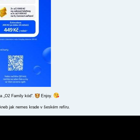
ka „O2 Family kód”.
Enjoy.
 Aneb jak nemes krade v šeském refíru.