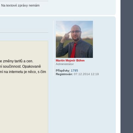
O2). Na textové zprávy nemám
Martin Mojmír Böhm
e změny tarifů a cen.
Administrátor
ní součinnost. Opakovaně
Příspěvky:
1795
 na internetu je něco, s čím
Registrován:
07.12.2014 12:19