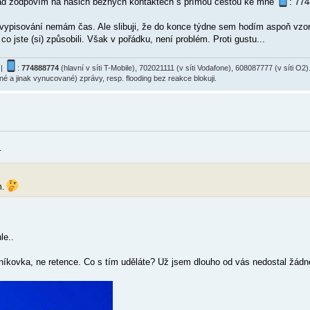
rád zodpovím na našich běžných kontaktech s přímou cestou ke mně
: 77
a vypisování nemám čas. Ale slibuji, že do konce týdne sem hodím aspoň vz
 co jste (si) způsobili. Však v pořádku, není problém. Proti gustu...
|
:
774888774
(hlavní v síti T-Mobile), 702021111 (v síti Vodafone), 608087777 (v síti 
ané a jinak vynucované) zprávy, resp. flooding bez reakce blokuji.
.
n.
le..
ebníkovka, ne retence. Co s tím uděláte? Už jsem dlouho od vás nedostal žádn