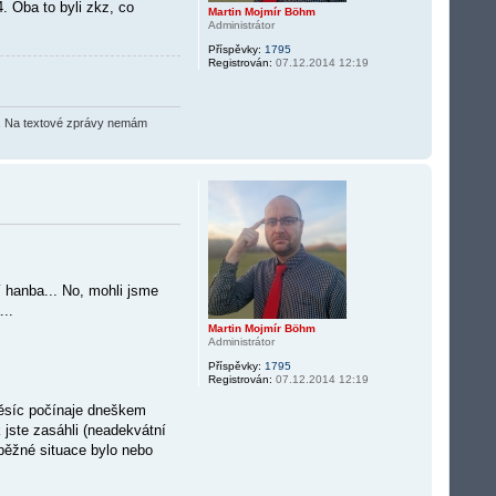
 Oba to byli zkz, co
Martin Mojmír Böhm
Administrátor
Příspěvky:
1795
Registrován:
07.12.2014 12:19
O2). Na textové zprávy nemám
 hanba... No, mohli jsme
..
Martin Mojmír Böhm
Administrátor
Příspěvky:
1795
Registrován:
07.12.2014 12:19
měsíc počínaje dneškem
jste zasáhli (neadekvátní
běžné situace bylo nebo