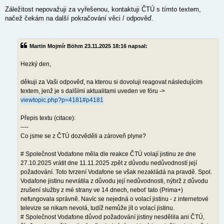
Záležitost nepovažuji za vyřešenou, kontaktuji ČTÚ s tímto textem,
načež čekám na další pokračování věci / odpověď.
Martin Mojmír Böhm 23.11.2025 18:16 napsal:
Hezký den,
děkuji za Vaši odpověď, na kterou si dovoluji reagovat následujícím
textem, jenž je s dalšími aktualitami uveden ve fóru ->
viewtopic.php?p=4181#p4181
Přepis textu (citace):
----
Co jsme se z ČTÚ dozvěděli a zároveň plyne?
# Společnost Vodafone měla dle reakce ČTÚ volají jistinu ze dne
27.10.2025 vrátit dne 11.11.2025 zpět z důvodu nedůvodností její
požadování. Toto tvrzení Vodafone se však nezakládá na pravdě. Spol.
Vodafone jistinu nevrátila z důvodu její nedůvodnosti, nýbrž z důvodu
zrušení služby z mé strany ve 14 dnech, neboť tato (Prima+)
nefungovala správně. Navíc se nejedná o volací jistinu - z internetové
televize se nikam nevolá, tudíž nemůže jít o volací jistinu.
# Společnost Vodafone důvod požadování jistiny nesdělila ani ČTÚ,