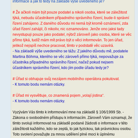
informace a jak to tedy na základě výše uvedeného je?
# Že ačkoli mám být pouze podatel a nikoli osoba, které se záležitost
týká, nebudu účastníkem případného správního řízení, bude-li správní
řízení zahájeno. Z daného důvodu mi nemá být kromě oznámení, zda
úřad řízení zahájil, či nikoliv, nic oznamováno. Jenže ono jaksi tady
nevystupuji pouze jako podatel, nýbrž zároveň jako osoba, které se věc
přímo týká, tudíž mám mít právo být o věci informován. To jen úřad,
jelikož nejspíš nechce pracovat, tímto v podstatě věc uzavírá.
- Na základě výše uvedeného se tážu: Z jakého důvodu mě, podatele
Martina Böhma, kterého se věc zároveň přímo týká, nepovažuje za
účastníka případného správního řízení, načež pokud nejsem
účastníkem správního řízení, kdo jím podle úřadu tedy je?
# Úřad si obhajuje svůj nezájem mobilního operátora pokutovat.
- K tomuto bodu nemám otázky.
# Úřad mi vysvětluje, co znamená pojem „volají jistina“.
- K tomuto bodu nemám otázky.
Vyzývám Vás tímto k informování mne na základě § 106/1999 Sb. -
Zákona o svobodném přístupu k informacím. Zároveň Vám oznamuji, že
tímto svoluji informovat na základě podané žádosti o informace v této
záležitosti každého, kdo se zeptá, to jak fyzickou, tak právnickou osobu.
Toto svolení považujte za mnou udělení plné moci k úplnému