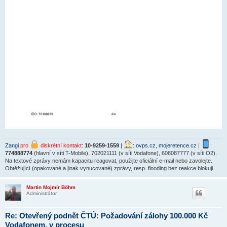
Zangi
pro
diskrétní kontakt
:
10-9259-1559
|
:
ovps.cz
,
mojeretence.cz
|
:
774888774
(hlavní v síti T-Mobile), 702021111 (v síti Vodafone), 608087777 (v síti O2).
Na textové zprávy nemám kapacitu reagovat, použijte oficiální e-mail nebo zavolejte.
Obtěžující (opakované a jinak vynucované) zprávy, resp. flooding bez reakce blokuji.
Martin Mojmír Böhm
Administrátor
Re: Otevřený podnět ČTÚ: Požadování zálohy 100.000 Kč
Vodafonem, v procesu