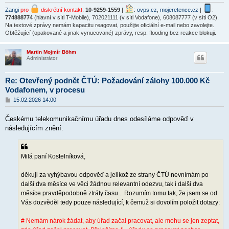
Zangi
pro
diskrétní kontakt
:
10-9259-1559
|
:
ovps.cz
,
mojeretence.cz
|
:
774888774
(hlavní v síti T-Mobile), 702021111 (v síti Vodafone), 608087777 (v síti O2).
Na textové zprávy nemám kapacitu reagovat, použijte oficiální e-mail nebo zavolejte.
Obtěžující (opakované a jinak vynucované) zprávy, resp. flooding bez reakce blokuji.
Martin Mojmír Böhm
Administrátor
Re: Otevřený podnět ČTÚ: Požadování zálohy 100.000 Kč
Vodafonem, v procesu
P
15.02.2026 14:00
ř
í
Českému telekomunikačnímu úřadu dnes odesíláme odpověď v
s
p
následujícím znění.
ě
v
e
k
Milá paní Kostelníková,
děkuji za vyhýbavou odpověď a jelikož ze strany ČTÚ nevnímám po
další dva měsíce ve věci žádnou relevantní odezvu, tak i další dva
měsíce pravděpodobně ztráty času... Rozumím tomu tak, že jsem se od
Vás dozvěděl tedy pouze následující, k čemuž si dovolím položit dotazy:
# Nemám nárok žádat, aby úřad začal pracovat, ale mohu se jen zeptat,