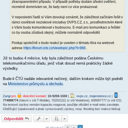
ztransparentnění případu. V případě potřeby dodám úřední ověření,
nicméně domnívám se, že tady není co více prokazovat.
V neposlední řadě si Vám dovoluji oznámit, že záležitost začínám řešit v
rámci osvětové neziskové iniciativy OVPS.CZ, z.s., prostřednictvím které
s Vámi budu komunikovat v budoucnu. E-mail pro komunikaci a řešitel
co by osoba zůstává stejný, můžete normálně odpovědět.
Postup společně s touto reakcí je uveden v tématu fóra na webové
adrese
https://forum.ictx.cz/viewtopic.php?t=966
.
Již to budou 4 měsíce, kdy byla záležitost podána Českému
telekomunikačnímu úřadu, jenž však dosud nemá prakticky žádné
výsledky.
Bude-li ČTÚ nadále relevantně nečinný, dalším krokem může být podnět
na
Ministerstvo průmyslu a obchodu
.
Zangi
pro
diskrétní kontakt
:
10-9259-1559
|
:
ovps.cz
,
mojeretence.cz
|
:
774888774
(hlavní v síti T-Mobile), 702021111 (v síti Vodafone), 608087777 (v síti O2).
Na textové zprávy nemám kapacitu reagovat, použijte oficiální e-mail nebo zavolejte.
Obtěžující (opakované a jinak vynucované) zprávy, resp. flooding bez reakce blokuji.
Odpovědět
20 příspěvků