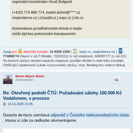
regionální koordinátor Hnutí Zeitgeist
(+420) 774 888 774, martin.bohm@****.cz
mojeretence.cz | o2audit.cz | ovps.cz | ictx.cz
Komunikace prostřednictvím tohoto e-mailu
může být bez potvrzování transparentní.
Zangi
pro
diskrétní kontakt
:
10-9259-1559
|
:
ovps.cz
,
mojeretence.cz
|
:
774888774
(hlavní v síti T-Mobile), 702021111 (v síti Vodafone), 608087777 (v síti O2).
Na textové zprávy nemám kapacitu reagovat, použijte oficiální e-mail nebo zavolejte.
Obtěžující (opakované a jinak vynucované) zprávy, resp. flooding bez reakce blokuji.
Martin Mojmír Böhm
Administrátor
Re: Otevřený podnět ČTÚ: Požadování zálohy 100.000 Kč
Vodafonem, v procesu
P
14.12.2025 21:05
ř
í
Dorazila de-facto zamítavá
odpověď z Českého telekomunikačního úřadu
s
p
, kterou si zde za nedlouho okomentujeme.
ě
v
e