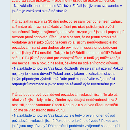
zda úřad začal pracovat. Přeložíme-li - úřadu se pracovat nechce.
- Na základě tohoto bodu se Vás tážu: Začali jste již pracovat a/nebo v
jakém je záležitost aktuálně stavu?
# Úřad zahájí řízení až 30 dnů poté, co se sám rozhodne řízení zahájit,
což může učinit až na základě zjištění pro úřad potřebných o věci
skutečností. Tady je zajímavá jedna věc - rozpor, jenž jsme si popsali při
rozboru první odpovědi úřadu, a to sice fakt, že na jednu stranu měl
Vodafone uvést jako důvod vrácení volají jistiny nedůvodnost jejího
požadování, na stranu druhou ale prý mobilní operátor požadování
volací jistiny ČTÚ nesdělil. Tak jak to je? Sdělil, nebo nesdělil? Pokud
sdělil, ČTÚ již má podklad pro zahájení řízení a tudíž jej může zahájit.
Ale nechce. No a pokud nesdělil, čekáme na sdělení tohoto důvodu.
- Na základě tohoto se Vás tážu: Rozhodli jste se zahájit řízení? Pokud
ne, jaký je k tomu důvod? Pokud ano, v jakém je záležitost stavu s
jakým případným výsledkem? Dále proč mi podáváte vzájemně si
odporující informace a jak to tedy na základě výše uvedeného je?
# Úřad bude prověřovat důvod požadování volacích jistin. To ale už
úřad za 1 zjistil, kdy tímto zjištěním byla údajná nedůvodnost a za 2.
nezjistil, neboť Vodafone Czech Republic a.s. důvod úřadu nesdělil...
Točíme se v absurdnostním kruhu.
- Na základě tohoto se Vás tážu: Již jste tedy prověřili onen důvod
požadování volacích jistin? Pokud ne, z jakého důvodu? Pokud ano,
jaké jsou ony důvody? Dále proč mi podáváte vzájemně si odporující