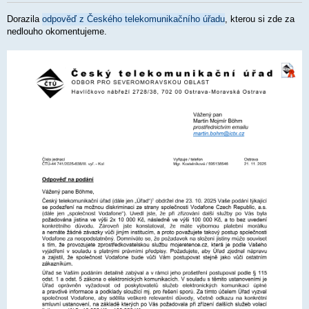
ř
í
Dorazila
odpověď z Českého telekomunikačního úřadu
, kterou si zde za
s
p
nedlouho okomentujeme.
ě
v
e
k