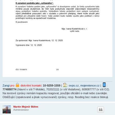
Zangi
pro
diskrétní kontakt
:
10-9259-1559
|
:
ovps.cz
,
mojeretence.cz
|
:
774888774
(hlavní v síti T-Mobile), 702021111 (v síti Vodafone), 608087777 (v síti O2).
Na textové zprávy nemám kapacitu reagovat, použijte oficiální e-mail nebo zavolejte.
Obtěžující (opakované a jinak vynucované) zprávy, resp. flooding bez reakce blokuji.
Martin Mojmír Böhm
Administrátor