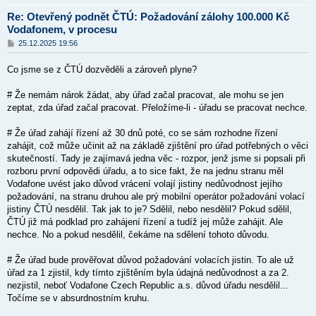
Re: Otevřený podnět ČTÚ: Požadování zálohy 100.000 Kč
Vodafonem, v procesu
P
25.12.2025 19:56
ř
í
Co jsme se z ČTÚ dozvěděli a zároveň plyne?
s
p
ě
# Že nemám nárok žádat, aby úřad začal pracovat, ale mohu se jen
v
zeptat, zda úřad začal pracovat. Přeložíme-li - úřadu se pracovat nechce.
e
k
# Že úřad zahájí řízení až 30 dnů poté, co se sám rozhodne řízení
zahájit, což může učinit až na základě zjištění pro úřad potřebných o věci
skutečností. Tady je zajímavá jedna věc - rozpor, jenž jsme si popsali při
rozboru první odpovědi úřadu, a to sice fakt, že na jednu stranu měl
Vodafone uvést jako důvod vrácení volají jistiny nedůvodnost jejího
požadování, na stranu druhou ale prý mobilní operátor požadování volací
jistiny ČTÚ nesdělil. Tak jak to je? Sdělil, nebo nesdělil? Pokud sdělil,
ČTÚ již má podklad pro zahájení řízení a tudíž jej může zahájit. Ale
nechce. No a pokud nesdělil, čekáme na sdělení tohoto důvodu.
# Že úřad bude prověřovat důvod požadování volacích jistin. To ale už
úřad za 1 zjistil, kdy tímto zjištěním byla údajná nedůvodnost a za 2.
nezjistil, neboť Vodafone Czech Republic a.s. důvod úřadu nesdělil...
Točíme se v absurdnostním kruhu.