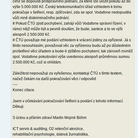
čímž se dopouští protiprávního jednání, za které lze uložit pokutu až do
výše 5.000.000 Kč. Český telekomunikační úřad vzhledem k tomu
pokračuje v šetření, resp. zjišťování, zda se spol. Vodafone nedopustila
vůči mně diskriminačního jednání.
# Pokud ČTÚ zjistí pochybení, zahájí vůči Vodafone správní řízení, v
rámci nějž může být a pevně doufám, že bude, sankce a to ve výši
alespoň 2.500.000 Kč.
# ČTÚ považuje mé podání vzhledem k vrácení jistiny za vyřízené. Já s
tímto nesouhlasím, považovat věc za vyřízenou budu až po důsledném
prošetření věci úřadem a bude-li zjištěno pochybení, tak zároveň rovněž
spol. Vodafone pokutování výše uvedenou alespoň průměrnou sumou
2.500.000 Kč, což si ohlídám.
Záležitost nepovažuji za vyřešenou, kontaktuji ČTÚ s tímto textem,
načež čekám na další pokračování věci / odpověď.
----
Konec citace.
Jsem v očekávání pokračování šetření a podání z tohoto informací.
Děkuji.
S úctou a přáním zdraví Martin Mojmír Böhm
ICT servis & auditing, O2 retenční akvizice,
rehabilitační psychologie, datová žurnalistika,