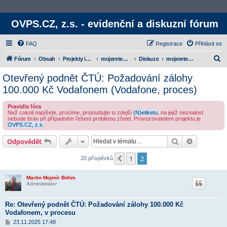
OVPS.CZ, z.s. - evidenční a diskuzní fórum
FAQ
Registrace
Přihlásit se
H
Fórum
Obsah
Projekty iniciativy
mojeretence.cz
Diskuze
mojeretence.cz proti šmejdům
l
Otevřený podnět ČTÚ: Požadování zálohy
e
100.000 Kč Vodafonem (Vodafone, proces)
d
Pravidla fóra
a
Než cokoli napíšete, prosíme, prostudujte si zdejší
(N)etiketu
, na jejíž neznalost
nebude brán při případném řešení problému zřetel. Provozovatelem projektu je
t
OVPS.CZ, z.s.
Hledat
Rozšířené
Odpovědět
1
2
Předchozí
20 příspěvků
Martin Mojmír Böhm
Administrátor
Re: Otevřený podnět ČTÚ: Požadování zálohy 100.000 Kč
Vodafonem, v procesu
P
23.11.2025 17:48