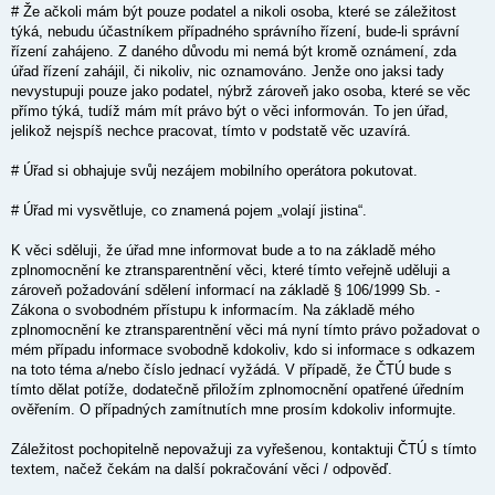
# Že ačkoli mám být pouze podatel a nikoli osoba, které se záležitost
týká, nebudu účastníkem případného správního řízení, bude-li správní
řízení zahájeno. Z daného důvodu mi nemá být kromě oznámení, zda
úřad řízení zahájil, či nikoliv, nic oznamováno. Jenže ono jaksi tady
nevystupuji pouze jako podatel, nýbrž zároveň jako osoba, které se věc
přímo týká, tudíž mám mít právo být o věci informován. To jen úřad,
jelikož nejspíš nechce pracovat, tímto v podstatě věc uzavírá.
# Úřad si obhajuje svůj nezájem mobilního operátora pokutovat.
# Úřad mi vysvětluje, co znamená pojem „volají jistina“.
K věci sděluji, že úřad mne informovat bude a to na základě mého
zplnomocnění ke ztransparentnění věci, které tímto veřejně uděluji a
zároveň požadování sdělení informací na základě § 106/1999 Sb. -
Zákona o svobodném přístupu k informacím. Na základě mého
zplnomocnění ke ztransparentnění věci má nyní tímto právo požadovat o
mém případu informace svobodně kdokoliv, kdo si informace s odkazem
na toto téma a/nebo číslo jednací vyžádá. V případě, že ČTÚ bude s
tímto dělat potíže, dodatečně přiložím zplnomocnění opatřené úředním
ověřením. O případných zamítnutích mne prosím kdokoliv informujte.
Záležitost pochopitelně nepovažuji za vyřešenou, kontaktuji ČTÚ s tímto
textem, načež čekám na další pokračování věci / odpověď.