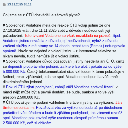
P
23.11.2025 18:11
ř
í
Co jsme se z ČTÚ dozvěděli a zároveň plyne?
s
p
ě
# Společnost Vodafone měla dle reakce ČTÚ volají jistinu ze dne
v
27.10.2025 vrátit dne 11.11.2025 zpět z důvodu nedůvodnosti její
e
k
požadování.
Toto tvrzení Vodafone se však nezakládá na pravdě.
Spol.
Vodafone jistinu nevrátila z důvodu její nedůvodnosti, nýbrž z důvodu
zrušení služby z mé strany ve 14 dnech, neboť tato (Prima+) nefungovala
správně.
Navíc se nejedná o volací jistinu - z internetové televize se
nikam nevolá, tudíž nemůže jít o volací jistinu.
# Společnost Vodafone důvod požadování jistiny nesdělila ani ČTÚ, čímž
se
dopouští protiprávního jednání, za které lze uložit pokutu až do výše
5.000.000 Kč
. Český telekomunikační úřad vzhledem k tomu pokračuje v
šetření, resp. zjišťování, zda se spol. Vodafone nedopustila vůči mně
diskriminačního jednání.
#
Pokud ČTÚ zjistí pochybení, zahájí vůči Vodafone správní řízení
, v
rámci nějž může být a pevně doufám, že bude, sankce a to ve výši
alespoň 2.500.000 Kč.
# ČTÚ považuje mé podání vzhledem k vrácení jistiny za vyřízené.
Já s
tímto nesouhlasím.
Považovat věc za vyřízenou budu až po důsledném
prošetření věci úřadem a bude-li zjištěno pochybení, tak zároveň rovněž
spol. Vodafone pokutování výše uvedenou alespoň průměrnou sumou
2.500.000 Kč, což si ohlídám.