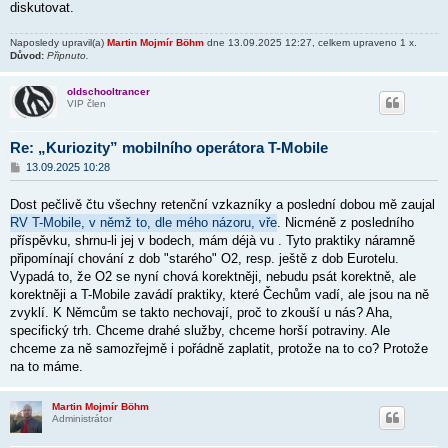
diskutovat.
v
e
k
Naposledy upravil(a)
Martin Mojmír Böhm
dne 13.09.2025 12:27, celkem upraveno 1 x.
Důvod:
Připnuto.
oldschooltrancer
VIP člen
Re: „Kuriozity” mobilního operátora T-Mobile
P
13.09.2025 10:28
ř
í
Dost pečlivě čtu všechny retenční vzkazníky a poslední dobou mě zaujal
s
p
RV T-Mobile, v němž to, dle mého názoru, vře
. Nicméně z posledního
ě
příspěvku, shrnu-li jej v bodech, mám déjà vu . Tyto praktiky náramně
v
připomínají chování z dob "starého" O2, resp. ještě z dob Eurotelu.
e
k
Vypadá to, že O2 se nyní chová korektněji, nebudu psát korektně, ale
korektněji a T-Mobile zavádí praktiky, které Čechům vadí, ale jsou na ně
zvyklí. K Němcům se takto nechovají, proč to zkouší u nás? Aha,
specifický trh. Chceme drahé služby, chceme horší potraviny. Ale
chceme za ně samozřejmě i pořádně zaplatit, protože na to co? Protože
na to máme.
Martin Mojmír Böhm
Administrátor