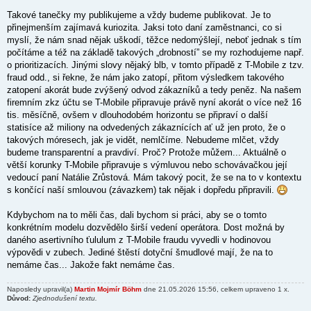
Takové tanečky my publikujeme a vždy budeme publikovat. Je to
přinejmenším zajímavá kuriozita. Jaksi toto daní zaměstnanci, co si
myslí, že nám snad nějak uškodí, těžce nedomýšlejí, neboť jednak s tím
počítáme a též na základě takových „drobností” se my rozhodujeme např.
o prioritizacích. Jinými slovy nějaký blb, v tomto případě z T-Mobile z tzv.
fraud odd., si řekne, že nám jako zatopí, přitom výsledkem takového
zatopení akorát bude zvýšený odvod zákazníků a tedy peněz. Na našem
firemním zkz účtu se T-Mobile připravuje právě nyní akorát o více než 16
tis. měsíčně, ovšem v dlouhodobém horizontu se připraví o další
statisíce až miliony na odvedených zákaznících ať už jen proto, že o
takových móresech, jak je vidět, nemlčíme. Nebudeme mlčet, vždy
budeme transparentní a pravdiví. Proč? Protože můžem... Aktuálně o
větší korunky T-Mobile připravuje s výmluvou nebo schovávačkou její
vedoucí paní Natálie Zrůstová. Mám takový pocit, že se na to v kontextu
s končící naší smlouvou (závazkem) tak nějak i dopředu připravili.
Kdybychom na to měli čas, dali bychom si práci, aby se o tomto
konkrétním modelu dozvědělo širší vedení operátora. Dost možná by
daného asertivního ťululum z T-Mobile fraudu vyvedli v hodinovou
výpovědi v zubech. Jediné štěstí dotyční šmudlové mají, že na to
nemáme čas... Jakože fakt nemáme čas.
Naposledy upravil(a)
Martin Mojmír Böhm
dne 21.05.2026 15:56, celkem upraveno 1 x.
Důvod:
Zjednodušení textu.