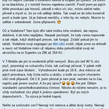
kdy mi nejdřív zavolali s konkrétní slevou a vzápětí po zjištění, že Böhm
ě
je na blacklistu, ji v tomtéž hovoru najednou zamítli. Pustil jsem po jejich
v
téhle provokaci pár hovorů, odvedl o něco víc zkz, místo udržel nebo
e
k
přivedl a myslí si, že ze mě udělají debila. Tak snad se do toho konečně
pustí a bude spor. Já je žalovat nemůžu, z toho by nic nebylo. Musím to
udělat v sebeobraně. Jsme připraveni.
O2 a Vodafone? Tam bylo dřív také trošku toho strašení, ale nejsou
debilové, ti do toho nepůjdou. Naopak pochopili, že tudy cesta nepovede
a tak nějak, když dodržuješ proces, tak fungují. Zvlášť pokud jim to
taháš. Vodafone svoji segregaci po
této věci
zrušil, nějak jsme se dohodli
a navíc od Vodafone mám už nějakou dobu polooficiálně svoji ret.
akvizičku na to Superko za 296 až 254 Kč...
V T-Mobile ale jim to evidentně příliš nemyslí. Beru jim teď 90 % zkz
pryč, prezentuji ve vzkazníku čísla, tak začínají pičovat. V pátek měli
proti mně zase školení... Vyhodnocení bude po 19.9., dva měsíce od
jejich provokace, kdy čísla sečtu a ukážu, o kolik se svým chováním
vůči mně připravili. Od 1.9. jsem přestal je tam psát, nemám na to čas,
napíšu pak jenom součet. A že prý újma?
Ale prd. Dělám
standardní zprostředkovatelskou činnost. Nikoho do ničeho nenutím, je to
vždy rozhodnutí zkz přejít k jinému operátorovi. Byť po mých
doporučeních... Ta výzva je hodně trapná.
Nelíbí se snižování cen? Nemají mít retence a dělat dvojí metry. Nemají