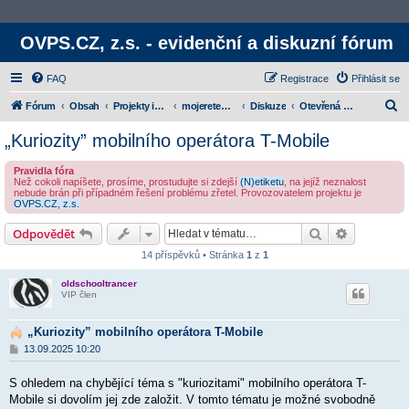
OVPS.CZ, z.s. - evidenční a diskuzní fórum
FAQ
Registrace
Přihlásit se
H
Fórum
Obsah
Projekty iniciativy
mojeretence.cz
Diskuze
Otevřená diskuzní témata
l
„Kuriozity” mobilního operátora T-Mobile
e
Pravidla fóra
d
Než cokoli napíšete, prosíme, prostudujte si zdejší
(N)etiketu
, na jejíž neznalost
nebude brán při případném řešení problému zřetel. Provozovatelem projektu je
a
OVPS.CZ, z.s.
t
Hledat
Rozšířené
Odpovědět
14 příspěvků • Stránka
1
z
1
oldschooltrancer
VIP člen
„Kuriozity” mobilního operátora T-Mobile
P
13.09.2025 10:20
ř
í
S ohledem na chybějící téma s "kuriozitami" mobilního operátora T-
s
p
Mobile si dovolím jej zde založit. V tomto tématu je možné svobodně
ě