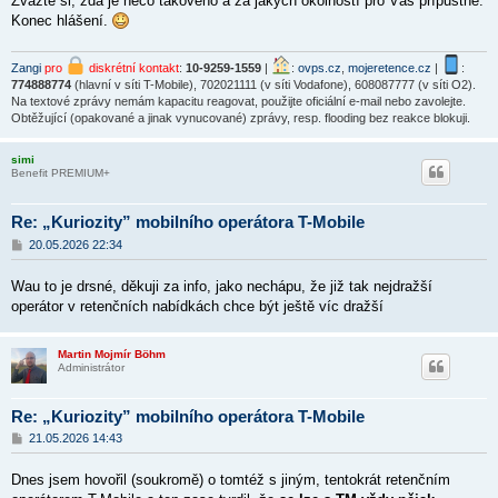
Zvažte si, zda je něco takového a za jakých okolností pro Vás přípustné.
Konec hlášení.
Zangi
pro
diskrétní kontakt
:
10-9259-1559
|
:
ovps.cz
,
mojeretence.cz
|
:
774888774
(hlavní v síti T-Mobile), 702021111 (v síti Vodafone), 608087777 (v síti O2).
Na textové zprávy nemám kapacitu reagovat, použijte oficiální e-mail nebo zavolejte.
Obtěžující (opakované a jinak vynucované) zprávy, resp. flooding bez reakce blokuji.
simi
Benefit PREMIUM+
Re: „Kuriozity” mobilního operátora T-Mobile
P
20.05.2026 22:34
ř
í
Wau to je drsné, děkuji za info, jako nechápu, že již tak nejdražší
s
p
operátor v retenčních nabídkách chce být ještě víc dražší
ě
v
e
Martin Mojmír Böhm
k
Administrátor
Re: „Kuriozity” mobilního operátora T-Mobile
P
21.05.2026 14:43
ř
í
Dnes jsem hovořil (soukromě) o tomtéž s jiným, tentokrát retenčním
s
p