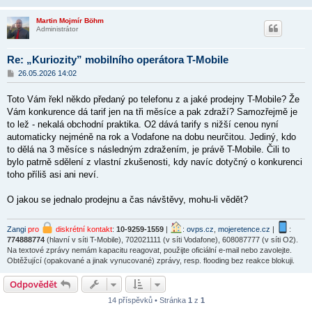
Martin Mojmír Böhm
Administrátor
Re: „Kuriozity” mobilního operátora T-Mobile
P
26.05.2026 14:02
ř
í
Toto Vám řekl někdo předaný po telefonu z a jaké prodejny T-Mobile? Že
s
p
Vám konkurence dá tarif jen na tři měsíce a pak zdraží? Samozřejmě je
ě
to lež - nekalá obchodní praktika. O2 dává tarify s nižší cenou nyní
v
automaticky nejméně na rok a Vodafone na dobu neurčitou. Jediný, kdo
e
k
to dělá na 3 měsíce s následným zdražením, je právě T-Mobile. Čili to
bylo patrně sdělení z vlastní zkušenosti, kdy navíc dotyčný o konkurenci
toho příliš asi ani neví.
O jakou se jednalo prodejnu a čas návštěvy, mohu-li vědět?
Zangi
pro
diskrétní kontakt
:
10-9259-1559
|
:
ovps.cz
,
mojeretence.cz
|
:
774888774
(hlavní v síti T-Mobile), 702021111 (v síti Vodafone), 608087777 (v síti O2).
Na textové zprávy nemám kapacitu reagovat, použijte oficiální e-mail nebo zavolejte.
Obtěžující (opakované a jinak vynucované) zprávy, resp. flooding bez reakce blokuji.
Odpovědět
14 příspěvků • Stránka
1
z
1