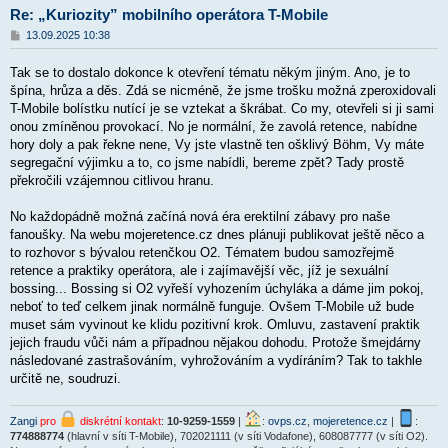
Re: „Kuriozity” mobilního operátora T-Mobile
P
13.09.2025 10:38
ř
í
Tak se to dostalo dokonce k otevření tématu někým jiným. Ano, je to
s
p
špína, hrůza a děs. Zdá se nicméně, že jsme trošku možná zperoxidovali
ě
T-Mobile bolístku nutící je se vztekat a škrábat. Co my, otevřeli si ji sami
v
onou zmíněnou provokací. No je normální, že zavolá retence, nabídne
e
k
hory doly a pak řekne nene, Vy jste vlastně ten ošklivý Böhm, Vy máte
segregační výjimku a to, co jsme nabídli, bereme zpět? Tady prostě
překročili vzájemnou citlivou hranu.
No každopádně možná začíná nová éra erektilní zábavy pro naše
fanoušky. Na webu mojeretence.cz dnes plánuji publikovat ještě něco a
to rozhovor s bývalou retenčkou O2. Tématem budou samozřejmě
retence a praktiky operátora, ale i zajímavější věc, jíž je sexuální
bossing... Bossing si O2 vyřeší vyhozením úchyláka a dáme jim pokoj,
neboť to teď celkem jinak normálně funguje. Ovšem T-Mobile už bude
muset sám vyvinout ke klidu pozitivní krok. Omluvu, zastavení praktik
jejich fraudu vůči nám a případnou nějakou dohodu. Protože šmejdárny
následované zastrašováním, vyhrožováním a vydíráním? Tak to takhle
určitě ne, soudruzi.
Zangi
pro
diskrétní kontakt
:
10-9259-1559
|
:
ovps.cz
,
mojeretence.cz
|
:
774888774
(hlavní v síti T-Mobile), 702021111 (v síti Vodafone), 608087777 (v síti O2).