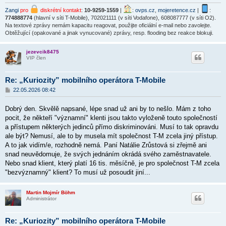
Zangi
pro
diskrétní kontakt
:
10-9259-1559
|
:
ovps.cz
,
mojeretence.cz
|
:
774888774
(hlavní v síti T-Mobile), 702021111 (v síti Vodafone), 608087777 (v síti O2).
Na textové zprávy nemám kapacitu reagovat, použijte oficiální e-mail nebo zavolejte.
Obtěžující (opakované a jinak vynucované) zprávy, resp. flooding bez reakce blokuji.
jezevcik8475
VIP člen
Re: „Kuriozity” mobilního operátora T-Mobile
P
22.05.2026 08:42
ř
í
Dobrý den. Skvělě napsané, lépe snad už ani by to nešlo. Mám z toho
s
p
pocit, že někteří "významní" klenti jsou takto vyloženě touto společností
ě
a přístupem některých jedinců přímo diskriminováni. Musí to tak opravdu
v
ale být? Nemusí, ale to by musela mít společnost T-M zcela jiný přístup.
e
k
A to jak vidím/e, rozhodně nemá. Paní Natálie Zrůstová si zřejmě ani
snad neuvědomuje, že svých jednáním okrádá svého zaměstnavatele.
Nebo snad klient, který platí 16 tis. měsíčně, je pro společnost T-M zcela
"bezvýznamný" klient? To musí už posoudit jiní...
Martin Mojmír Böhm
Administrátor
Re: „Kuriozity” mobilního operátora T-Mobile