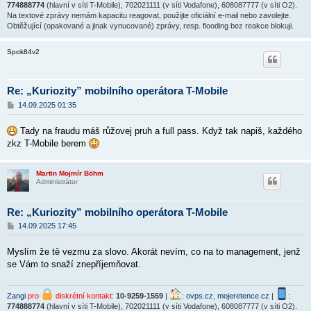
774888774
(hlavní v síti T-Mobile), 702021111 (v síti Vodafone), 608087777 (v síti O2).
Na textové zprávy nemám kapacitu reagovat, použijte oficiální e-mail nebo zavolejte.
Obtěžující (opakované a jinak vynucované) zprávy, resp. flooding bez reakce blokuji.
Spok84v2
Re: „Kuriozity” mobilního operátora T-Mobile
P
14.09.2025 01:35
ř
í
Tady na fraudu máš růžovej pruh a full pass. Když tak napiš, každého
s
p
zkz T-Mobile berem
ě
v
e
Martin Mojmír Böhm
k
Administrátor
Re: „Kuriozity” mobilního operátora T-Mobile
P
14.09.2025 17:45
ř
í
Myslím že tě vezmu za slovo. Akorát nevím, co na to management, jenž
s
p
se Vám to snaží znepříjemňovat.
ě
v
e
Zangi
pro
diskrétní kontakt
:
10-9259-1559
|
:
ovps.cz
,
mojeretence.cz
|
:
k
774888774
(hlavní v síti T-Mobile), 702021111 (v síti Vodafone), 608087777 (v síti O2).