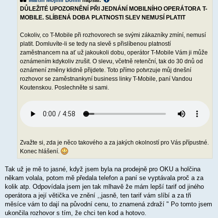
Martin Mojmír Böhm
napsal:
ě
DŮLEŽITÉ UPOZORNĚNÍ PŘI JEDNÁNÍ MOBILNÍHO OPERÁTORA T-
v
e
MOBILE. SLÍBENÁ DOBA PLATNOSTI SLEV NEMUSÍ PLATIT
k
Cokoliv, co T-Mobile při rozhovorech se svými zákazníky zmíní, nemusí
platit. Domluvíte-li se tedy na slevě s přislíbenou platností
zaměstnancem na ať už jakoukoli dobu, operátor T-Mobile Vám ji může
oznámením kdykoliv zrušit. O slevu, včetně retenční, tak do 30 dnů od
oznámení změny klidně přijdete. Toto přímo potvrzuje můj dnešní
rozhovor se zaměstnankyní business linky T-Mobile, paní Vandou
Koutenskou. Poslechněte si sami.
Zvažte si, zda je něco takového a za jakých okolností pro Vás přípustné.
Konec hlášení.
Tak už je mě to jasné, když jsem byla na prodejně pro OKU a holčina
někam volala, potom mě předala telefon a paní se vyptávala proč a za
kolik atp. Odpovídala jsem jen tak mlhavě že mám lepší tarif od jiného
operátora a její větička ve znění ,,jasně, ten tarif vám slíbí a za tři
měsíce vám to dají na původní cenu, to znamená zdraží " Po tomto jsem
ukončila rozhovor s tím, že chci ten kod a hotovo.