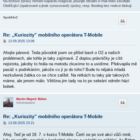
Na textové zprávy nemám kapacitu reagovat, použijte oficiální e-mail nebo zavolejte.
Obtěžující (opakované a jinak vynucované) zprávy, resp. flooding bez reakce blokuji.
Spok84v2
Re: „Kuriozity” mobilního operátora T-Mobile
P
13.09.2025 13:08
ř
í
Ahojte pánové. Teda původně jsem se přišel bavit o O2 a našich
s
p
problémech, ale tohle je taky zajímavé. Z dopisu právničky je cítit
ě
nejistota, jakoby to hrála na metodu zkusíme to a uvidíme. Překvapila mě
v
pasáž s podnikáním, jakože co jí je do toho? Bude to nějaká mladá
e
k
nezkušená žabka co se chce zalíbit. Na retkách tu taky pár takových
máme, ale jenom málo. Většina jim tady na to po sebrání odměn hází
bobek.
Martin Mojmír Böhm
Administrátor
Re: „Kuriozity” mobilního operátora T-Mobile
P
13.09.2025 23:21
ř
í
Ahoj. Teď je od 19. 7. v kurzu T-Mobile. Čertí se po své akci vůči mně,
s
p