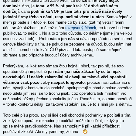
operátorem T-Mobile a ten zase tvrdil, že
se lze s TM vždy nějak
ě
domluvit
. Ano,
je tomu v 99 % případů tak
. V
drtivé většině to
v
dodržují
e
, daná
podmínka VOP je tam totiž pro právě naše účely
k
jednání firmy třeba s námi, resp. našimi věcmi u nich
. Samozřejmě v
mém případě s T-Mobile, kde máme co by s.r.o. (zatím) větší firemní
účet se 40 službami, o čemž mám
rozepsaný článek
, co teprve budeme
publikovat, to nešlo... No a to z toho důvodu, co děláme (jsme jim velkou
osinou z zadcích)... Proto
nás a jen nás
si dávají operátoři na své interní
cenové blacklisty s tím, že pokud se zeptáme na důvod, budou nám lhát
a mlžit - nemohou to kvůli ČTÚ přiznat. Data postupně samozřejmě
sbíráme a pro případné budoucí účely archivujeme...
Podotýkám, jelikož tato témata čtou hojně i blbci, tak pro ně, že toto
operátoři dělají implicitně
jen nám
(
na naše zákazníky se to nijak
nevztahuje
).
U našich zákazníků si dávají na takové věci operátoři
většinou však pozor, aby naopak fungovalo
, protože naši zákazníci s
námi bývají v kontaktu dlouhodobě, spolupracují s námi a pokud operátor
něco udělá jim, řeší se to trochu jinak, což operátora bolí mnohem víc
než pouhý běžný přechod kohokoliv jiného. Považuji to, co nám operátoři
v tomto kontextu dělají, za takové vztekání se. Je to s nimi jak s dětmi...
Toto celé píšu proto, aby si lidé četli obchodní podmínky a počítali s tím,
že když se operátor rozhodne je podělat, může to udělat, i když je to
spíše méně pravděpodobné. Nás samozřejmě při každé příležitosti
podělávat zkouší. Ale my jsme my, že ano...