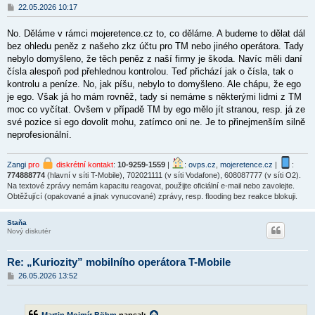
P
22.05.2026 10:17
ř
í
No. Děláme v rámci mojeretence.cz to, co děláme. A budeme to dělat dál
s
p
bez ohledu peněz z našeho zkz účtu pro TM nebo jiného operátora. Tady
ě
nebylo domyšleno, že těch peněz z naší firmy je škoda. Navíc měli daní
v
čísla alespoň pod přehlednou kontrolou. Teď přichází jak o čísla, tak o
e
k
kontrolu a peníze. No, jak píšu, nebylo to domyšleno. Ale chápu, že ego
je ego. Však já ho mám rovněž, tady si nemáme s některými lidmi z TM
moc co vyčítat. Ovšem v případě TM by ego mělo jít stranou, resp. já ze
své pozice si ego dovolit mohu, zatímco oni ne. Je to přinejmenším silně
neprofesionální.
Zangi
pro
diskrétní kontakt
:
10-9259-1559
|
:
ovps.cz
,
mojeretence.cz
|
:
774888774
(hlavní v síti T-Mobile), 702021111 (v síti Vodafone), 608087777 (v síti O2).
Na textové zprávy nemám kapacitu reagovat, použijte oficiální e-mail nebo zavolejte.
Obtěžující (opakované a jinak vynucované) zprávy, resp. flooding bez reakce blokuji.
Staňa
Nový diskutér
Re: „Kuriozity” mobilního operátora T-Mobile
P
26.05.2026 13:52
ř
í
s
p