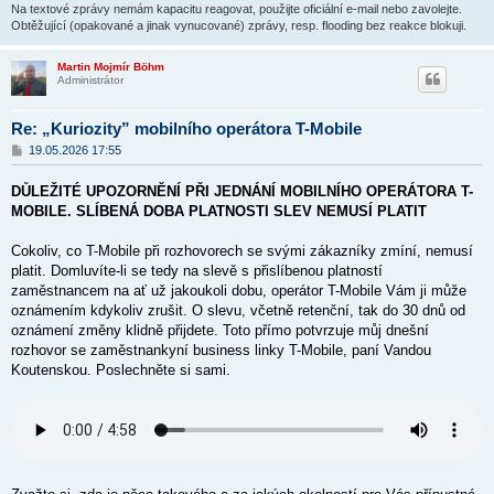
Na textové zprávy nemám kapacitu reagovat, použijte oficiální e-mail nebo zavolejte.
Obtěžující (opakované a jinak vynucované) zprávy, resp. flooding bez reakce blokuji.
Martin Mojmír Böhm
Administrátor
Re: „Kuriozity” mobilního operátora T-Mobile
P
19.05.2026 17:55
ř
í
DŮLEŽITÉ UPOZORNĚNÍ PŘI JEDNÁNÍ MOBILNÍHO OPERÁTORA T-
s
p
MOBILE. SLÍBENÁ DOBA PLATNOSTI SLEV NEMUSÍ PLATIT
ě
v
Cokoliv, co T-Mobile při rozhovorech se svými zákazníky zmíní, nemusí
e
k
platit. Domluvíte-li se tedy na slevě s přislíbenou platností
zaměstnancem na ať už jakoukoli dobu, operátor T-Mobile Vám ji může
oznámením kdykoliv zrušit. O slevu, včetně retenční, tak do 30 dnů od
oznámení změny klidně přijdete. Toto přímo potvrzuje můj dnešní
rozhovor se zaměstnankyní business linky T-Mobile, paní Vandou
Koutenskou. Poslechněte si sami.