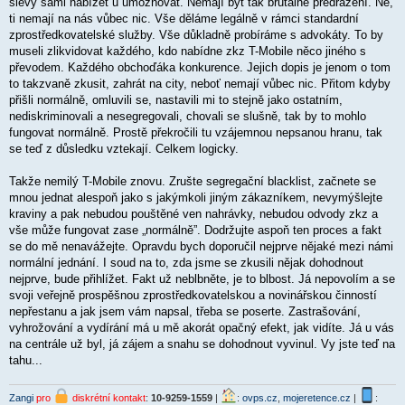
slevy sami nabízet u umožňovat. Nemají být tak brutálně předražení. Ne,
ti nemají na nás vůbec nic. Vše děláme legálně v rámci standardní
zprostředkovatelské služby. Vše důkladně probíráme s advokáty. To by
museli zlikvidovat každého, kdo nabídne zkz T-Mobile něco jiného s
převodem. Každého obchoďáka konkurence. Jejich dopis je jenom o tom
to takzvaně zkusit, zahrát na city, neboť nemají vůbec nic. Přitom kdyby
přišli normálně, omluvili se, nastavili mi to stejně jako ostatním,
nediskriminovali a nesegregovali, chovali se slušně, tak by to mohlo
fungovat normálně. Prostě překročili tu vzájemnou nepsanou hranu, tak
se teď z důsledku vztekají. Celkem logicky.
Takže nemilý T-Mobile znovu. Zrušte segregační blacklist, začnete se
mnou jednat alespoň jako s jakýmkoli jiným zákazníkem, nevymýšlejte
kraviny a pak nebudou pouštěné ven nahrávky, nebudou odvody zkz a
vše může fungovat zase „normálně”. Dodržujte aspoň ten proces a fakt
se do mě nenavážejte. Opravdu bych doporučil nejprve nějaké mezi námi
normální jednání. I soud na to, zda jsme se zkusili nějak dohodnout
nejprve, bude přihlížet. Fakt už neblbněte, je to blbost. Já nepovolím a se
svoji veřejně prospěšnou zprostředkovatelskou a novinářskou činností
nepřestanu a jak jsem vám napsal, třeba se poserte. Zastrašování,
vyhrožování a vydírání má u mě akorát opačný efekt, jak vidíte. Já u vás
na centrále už byl, já zájem a snahu se dohodnout vyvinul. Vy jste teď na
tahu...
Zangi
pro
diskrétní kontakt
:
10-9259-1559
|
:
ovps.cz
,
mojeretence.cz
|
: